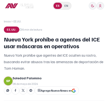
ES
EN
Inicio
EE.UU.
EE.UU.
8 min
de lectura
Nueva York prohíbe a agentes del ICE
usar máscaras en operativos
Nueva York prohíbe que agentes del ICE oculten su rostro,
buscando evitar abusos tras las amenazas de deportación de
Tom Homan.
Soledad Palomino
08 de mayo de 2026
Agrega Nueva News en