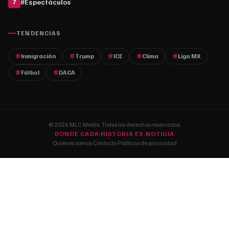
#
Espectáculos
7
TENDENCIAS
Inmigración
Trump
ICE
Clima
Liga MX
Fútbol
DACA
© 2026 MLC Media. Todos los derechos reservados.
DONDE CADA HISTORIA ES NOTICIA
Quiénes somos
·
Contacto
·
Políticas de privacidad