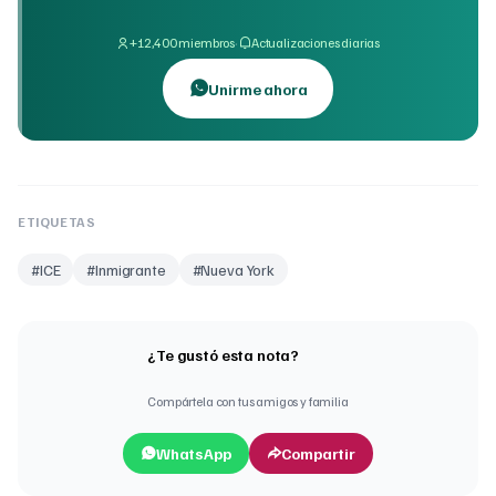
·
+12,400 miembros
Actualizaciones diarias
Unirme ahora
ETIQUETAS
#
ICE
#
Inmigrante
#
Nueva York
¿Te gustó esta nota?
Compártela con tus amigos y familia
WhatsApp
Compartir