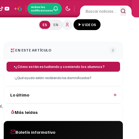
Activa las
notificaciones
ES
EN
VIDEOS
EN ESTE ARTÍCULO
2
¿Cómo están estudiando y comiendo los alumnos?
¿Qué ayuda están recibiendo los damnificados?
Lo último
l,
Más leídas
Boletín informativo