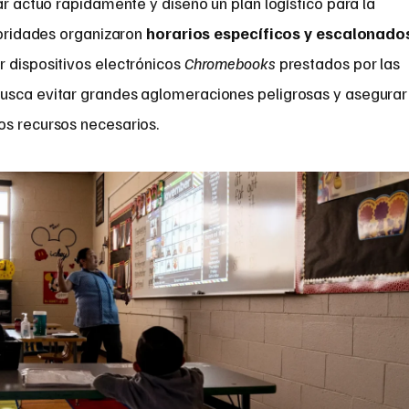
olar actuó rápidamente y diseñó un plan logístico para la
utoridades organizaron
horarios específicos y escalonado
r dispositivos electrónicos
Chromebooks
prestados por las
busca evitar grandes aglomeraciones peligrosas y asegurar
os recursos necesarios.