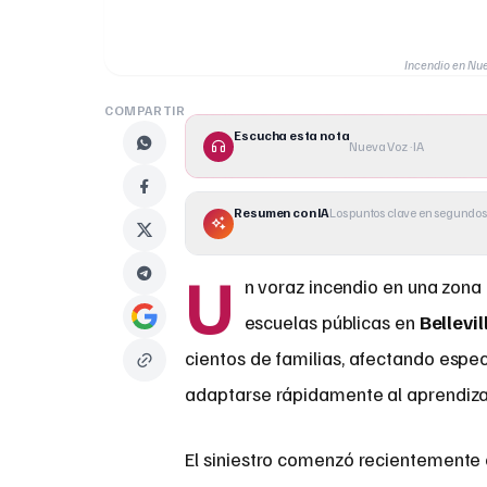
Incendio en Nue
COMPARTIR
Escucha esta nota
Nueva Voz · IA
Resumen con IA
Los puntos clave en segundos
U
n voraz incendio en una zona 
escuelas públicas en
Bellevil
cientos de familias, afectando espe
adaptarse rápidamente al aprendizaje 
El siniestro comenzó recientemente