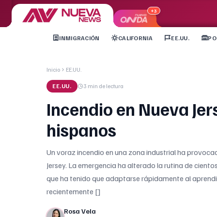
+3
INMIGRACIÓN
CALIFORNIA
EE.UU.
PO
Inicio
EE.UU.
EE.UU.
3 min
de lectura
Incendio en Nueva Jer
hispanos
Un voraz incendio en una zona industrial ha provocado
Jersey. La emergencia ha alterado la rutina de cient
que ha tenido que adaptarse rápidamente al aprendizaj
recientemente []
Rosa Vela