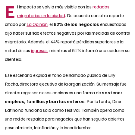
E
l impacto se volvió más visible con las
redadas
migratorias en la ciudad
. De acuerdo con otro reporte
citado por
La Opinión
, el
82% de los negocios
encuestados
dijo haber sufrido efectos negativos por las medidas de control
migratorio. Además, el 44% reportó pérdidas superiores a la
mitad de sus
ingresos
, mientras el 51% informó una caída en su
clientela.
Ese escenario explica el tono del llamado público de Lilly
Rocha, directora ejecutiva de la organización. Su mensaje fue
directo: regresar a esas cocinas es una forma de
sostener
empleos, familias y barrios enteros
. Por lo tanto, Dine
Latino no funciona solo como festival. También opera como
una red de respaldo para negocios que han seguido abiertos
pese al miedo, la inflación y la incertidumbre.