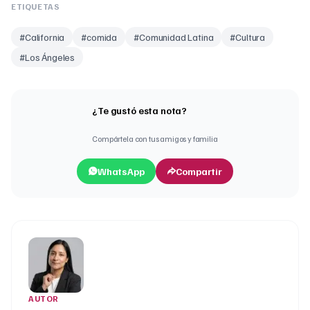
ETIQUETAS
#
California
#
comida
#
Comunidad Latina
#
Cultura
#
Los Ángeles
¿Te gustó esta nota?
Compártela con tus amigos y familia
WhatsApp
Compartir
AUTOR