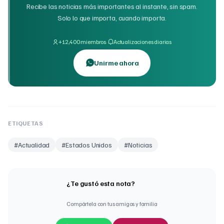
Recibe las noticias más importantes al instante, sin spam.
Solo lo que importa, cuando importa.
·
+12,400 miembros
Actualizaciones diarias
Unirme ahora
ETIQUETAS
#
Actualidad
#
Estados Unidos
#
Noticias
¿Te gustó esta nota?
Compártela con tus amigos y familia