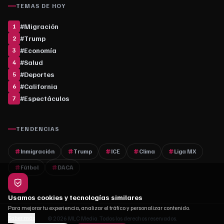
TEMAS DE HOY
#
Migración
1
#
Trump
2
#
Economía
3
#
Salud
4
#
Deportes
5
#
California
6
#
Espectáculos
7
TENDENCIAS
Inmigración
Trump
ICE
Clima
Liga MX
Fútbol
DACA
Usamos cookies y tecnologías similares
Para mejorar tu experiencia, analizar el tráfico y personalizar contenido.
Saber más
© 2026 MLC Media. Todos los derechos reservados.