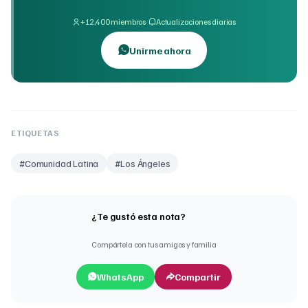
·
+12,400 miembros
Actualizaciones diarias
Unirme ahora
ETIQUETAS
#
Comunidad Latina
#
Los Ángeles
¿Te gustó esta nota?
Compártela con tus amigos y familia
WhatsApp
Compartir