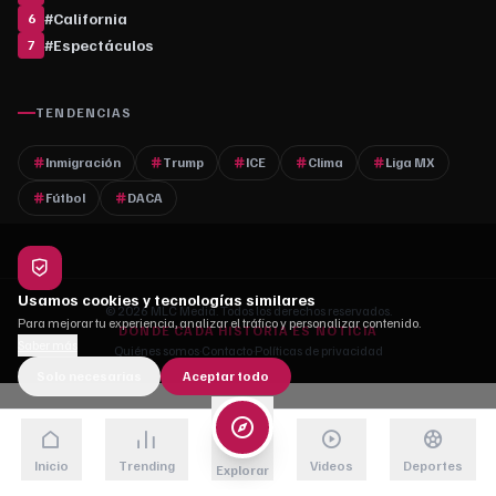
#
California
6
#
Espectáculos
7
TENDENCIAS
Inmigración
Trump
ICE
Clima
Liga MX
Fútbol
DACA
Usamos cookies y tecnologías similares
© 2026 MLC Media. Todos los derechos reservados.
Para mejorar tu experiencia, analizar el tráfico y personalizar contenido.
DONDE CADA HISTORIA ES NOTICIA
Saber más
Quiénes somos
·
Contacto
·
Políticas de privacidad
Solo necesarias
Aceptar todo
Inicio
Trending
Videos
Deportes
Explorar