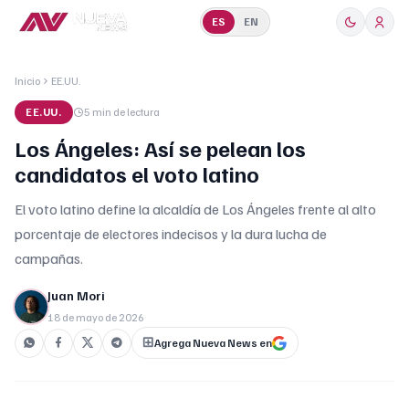
ES
EN
Inicio
EE.UU.
EE.UU.
5 min
de lectura
Los Ángeles: Así se pelean los
candidatos el voto latino
El voto latino define la alcaldía de Los Ángeles frente al alto
porcentaje de electores indecisos y la dura lucha de
campañas.
Juan Mori
18 de mayo de 2026
Agrega Nueva News en