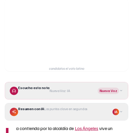
candidatos el voto latino
Escucha esta nota
Nueva Voz · IA
Nueva Voz
Resumen con IA
Los puntos clave en segundos
IA
L
a contienda por la alcaldía de
Los Ángeles
vive un