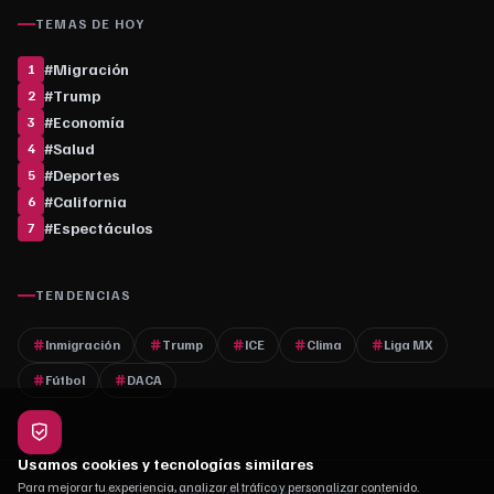
TEMAS DE HOY
#
Migración
1
#
Trump
2
#
Economía
3
#
Salud
4
#
Deportes
5
#
California
6
#
Espectáculos
7
TENDENCIAS
Inmigración
Trump
ICE
Clima
Liga MX
Fútbol
DACA
Usamos cookies y tecnologías similares
Para mejorar tu experiencia, analizar el tráfico y personalizar contenido.
© 2026 MLC Media. Todos los derechos reservados.