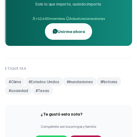
Solo lo que importa, cuando importa.
·
+12,400 miembros
Actualizaciones diarias
Unirme ahora
ETIQUETAS
#
Clima
#
Estados Unidos
#
Inundaciones
#
Noticias
#
sociedad
#
Texas
¿Te gustó esta nota?
Compártela con tus amigos y familia