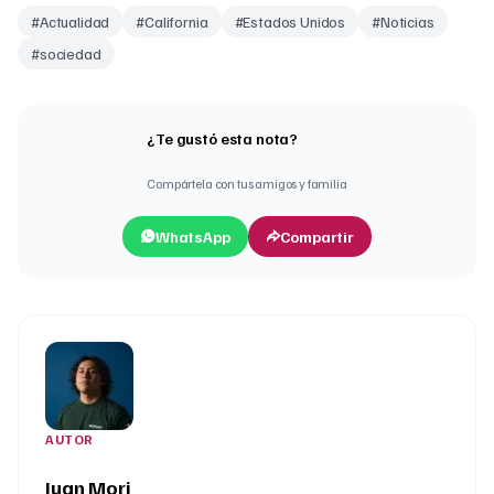
#
Actualidad
#
California
#
Estados Unidos
#
Noticias
#
sociedad
¿Te gustó esta nota?
Compártela con tus amigos y familia
WhatsApp
Compartir
AUTOR
Juan Mori