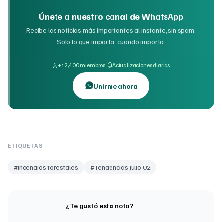
Únete a nuestro canal de WhatsApp
Recibe las noticias más importantes al instante, sin spam.
Solo lo que importa, cuando importa.
·
+12,400 miembros
Actualizaciones diarias
Unirme ahora
ETIQUETAS
#
Incendios forestales
#
Tendencias Julio 02
¿Te gustó esta nota?