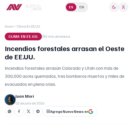
ES
EN
Inicio
Clima En EE.UU.
CLIMA EN EE.UU.
5 min
de lectura
Incendios forestales arrasan el Oeste
de EE.UU.
Incendios forestales arrasan Colorado y Utah con más de
300,000 acres quemados, tres bomberos muertos y miles de
evacuados en plena crisis.
Juan Mori
02 de julio de 2026
Agrega Nueva News en