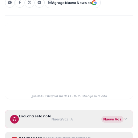
Agrega Nueva News en
¿In-N-Out llega al sur de EE.UU.? Esto dijo su dueña
Escucha esta nota
Nueva Voz · IA
Nueva Voz
Resumen con IA
Los puntos clave en segundos