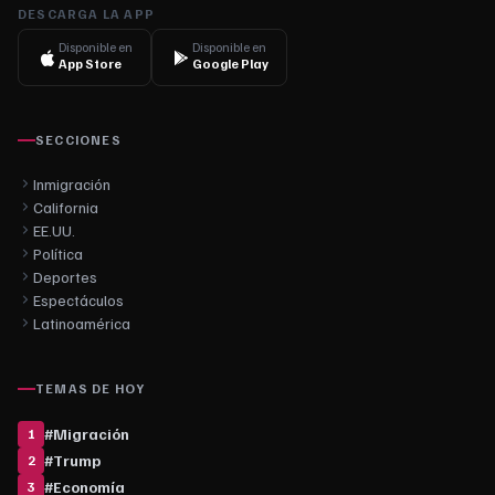
DESCARGA LA APP
Disponible en
Disponible en
App Store
Google Play
SECCIONES
Inmigración
California
EE.UU.
Política
Deportes
Espectáculos
Latinoamérica
TEMAS DE HOY
#
Migración
1
#
Trump
2
#
Economía
3