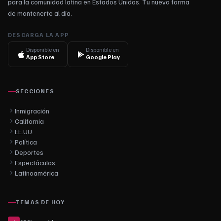
para la comunidad latina en Estados Unidos. Tu nueva forma
de mantenerte al día.
DESCARGA LA APP
Disponible en
Disponible en
App Store
Google Play
SECCIONES
Inmigración
California
EE.UU.
Política
Deportes
Espectáculos
Latinoamérica
TEMAS DE HOY