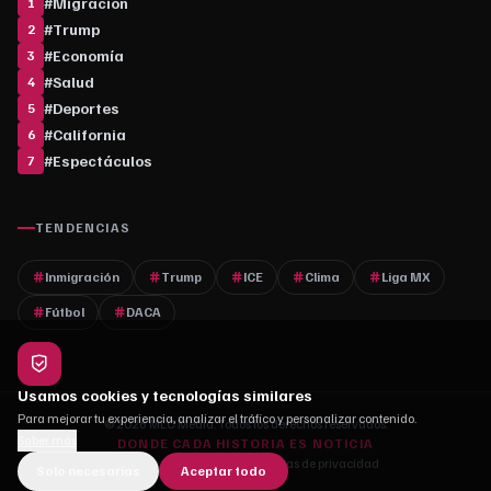
#
Migración
1
#
Trump
2
#
Economía
3
#
Salud
4
#
Deportes
5
#
California
6
#
Espectáculos
7
TENDENCIAS
Inmigración
Trump
ICE
Clima
Liga MX
Fútbol
DACA
Usamos cookies y tecnologías similares
Para mejorar tu experiencia, analizar el tráfico y personalizar contenido.
© 2026 MLC Media. Todos los derechos reservados.
Saber más
DONDE CADA HISTORIA ES NOTICIA
Quiénes somos
·
Contacto
·
Políticas de privacidad
Solo necesarias
Aceptar todo