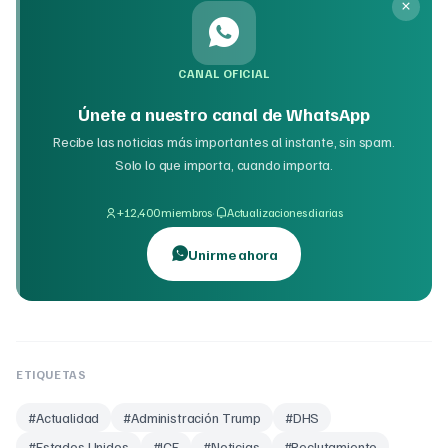
CANAL OFICIAL
Únete a nuestro canal de WhatsApp
Recibe las noticias más importantes al instante, sin spam.
Solo lo que importa, cuando importa.
·
+12,400 miembros
Actualizaciones diarias
Unirme ahora
ETIQUETAS
#
Actualidad
#
Administración Trump
#
DHS
#
Estados Unidos
#
ICE
#
Noticias
#
Reclutamiento