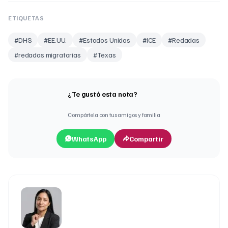
ETIQUETAS
#
DHS
#
EE.UU.
#
Estados Unidos
#
ICE
#
Redadas
#
redadas migratorias
#
Texas
¿Te gustó esta nota?
Compártela con tus amigos y familia
WhatsApp
Compartir