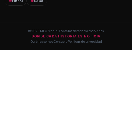
Fútbol
DACA
© 2026 MLC Media. Todos los derechos reservados.
DONDE CADA HISTORIA ES NOTICIA
Quiénes somos
·
Contacto
·
Políticas de privacidad