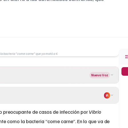
a la bacteria "come carne" que ya mató a 4
Nueva Voz
IA
 preocupante de casos de infección por
Vibrio
te como la bacteria “come carne”. En lo que va de