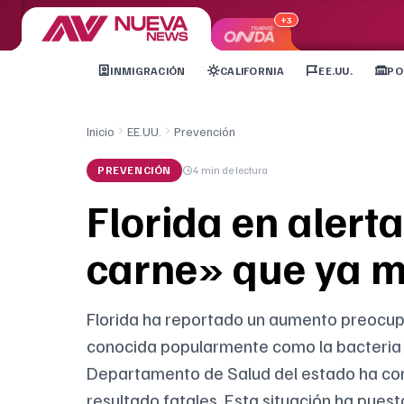
+3
INMIGRACIÓN
CALIFORNIA
EE.UU.
PO
Inicio
EE.UU.
Prevención
PREVENCIÓN
4 min
de lectura
Florida en alert
carne» que ya m
Florida ha reportado un aumento preocupan
conocida popularmente como la bacteria “
Departamento de Salud del estado ha con
resultado fatales. Esta situación ha puest