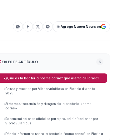
Agrega Nueva News en
EN ESTE ARTÍCULO
5
¿Qué es la bacteria “come carne” que alerta a Florida?
Casos y muertes por Vibrio vulnificus en Florida durante
2025
Síntomas, transmisión y riesgos de la bacteria «come
carne»
Recomendaciones oficiales para prevenir infecciones por
Vibrio vulnificus
Dónde informarse sobre la bacteria “come carne” en Florida