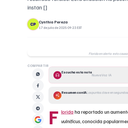
instan []
Cynthia Pereza
17 de julio de 2025
·
09:23 EST
Florida en alerta: esto caus
COMPARTIR
Escucha esta nota
Nueva Voz · IA
Resumen con IA
Los puntos clave en segundos
F
lorida
ha reportado un aumento
vulnificus
, conocida popularmen