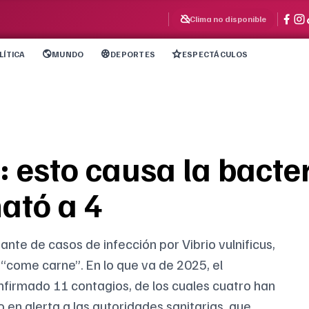
Clima no disponible
LÍTICA
MUNDO
DEPORTES
ESPECTÁCULOS
a: esto causa la bact
ató a 4
te de casos de infección por Vibrio vulnificus,
come carne”. En lo que va de 2025, el
firmado 11 contagios, de los cuales cuatro han
o en alerta a las autoridades sanitarias, que