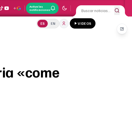
Activa las
notificaciones
ES
EN
VIDEOS
eria «come