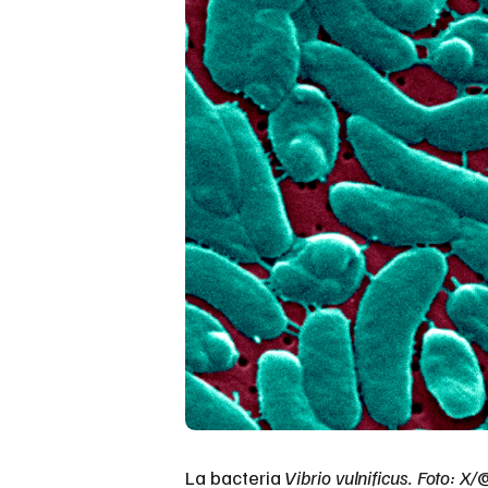
La bacteria
Vibrio vulnificus. Foto: X/
@