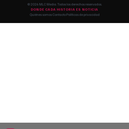
© 2026 MLC Media. Todos los derechos reservados.
DONDE CADA HISTORIA ES NOTICIA
Quiénes somos
·
Contacto
·
Políticas de privacidad