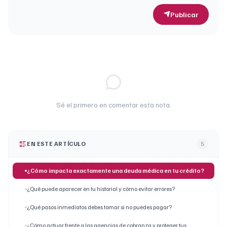
Publicar
Sé el primero en comentar esta nota.
EN ESTE ARTÍCULO
5
¿Cómo impacta exactamente una deuda médica en tu crédito?
¿Qué puede aparecer en tu historial y cómo evitar errores?
¿Qué pasos inmediatos debes tomar si no puedes pagar?
¿Cómo actuar frente a las agencias de cobranza y proteger tus