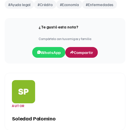
#
Ayuda legal
#
Crédito
#
Economía
#
Enfermedades
¿Te gustó esta nota?
Compártela con tus amigos y familia
WhatsApp
Compartir
AUTOR
Soledad Palomino