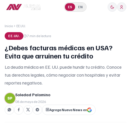
ES
EN
Inicio
EE.UU.
EE.UU.
7 min
de lectura
¿Debes facturas médicas en USA?
Evita que arruinen tu crédito
La deuda médica en EE. UU. puede hundir tu crédito. Conoce
tus derechos legales, cómo negociar con hospitales y evitar
reportes negativos.
Soledad Palomino
08 de mayo de 2026
Agrega Nueva News en