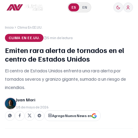
ES
EN
Inicio
Clima En EE.UU.
CLIMA EN EE.UU.
5 min
de lectura
Emiten rara alerta de tornados en el
centro de Estados Unidos
El centro de Estados Unidos enfrenta una rara alerta por
tornados severos y granizo gigante, sumado a un riesgo de
incendios.
Juan Mori
18 de mayo de 2026
Agrega Nueva News en