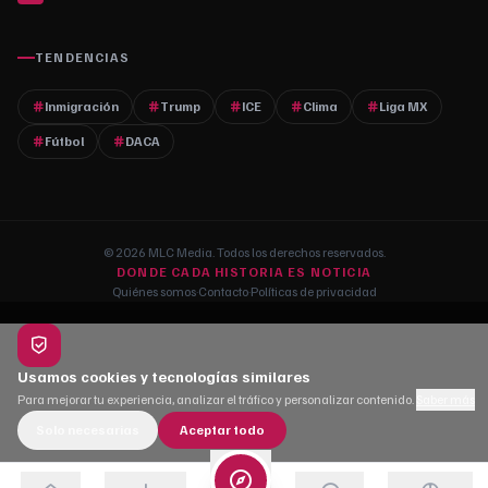
TENDENCIAS
Inmigración
Trump
ICE
Clima
Liga MX
Fútbol
DACA
© 2026 MLC Media. Todos los derechos reservados.
DONDE CADA HISTORIA ES NOTICIA
Quiénes somos
·
Contacto
·
Políticas de privacidad
Usamos cookies y tecnologías similares
Para mejorar tu experiencia, analizar el tráfico y personalizar contenido.
Saber más
Solo necesarias
Aceptar todo