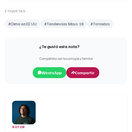
ETIQUETAS
#
Clima en EE.UU.
#
Tendencias Mayo 18
#
Tornados
¿Te gustó esta nota?
Compártela con tus amigos y familia
WhatsApp
Compartir
AUTOR