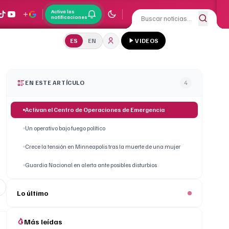
Activa las
notificaciones
ES
EN
VIDEOS
EN ESTE ARTÍCULO
4
Activan el Centro de Operaciones de Emergencia
Un operativo bajo fuego político
Crece la tensión en Minneapolis tras la muerte de una mujer
Guardia Nacional en alerta ante posibles disturbios
Lo último
Más leídas