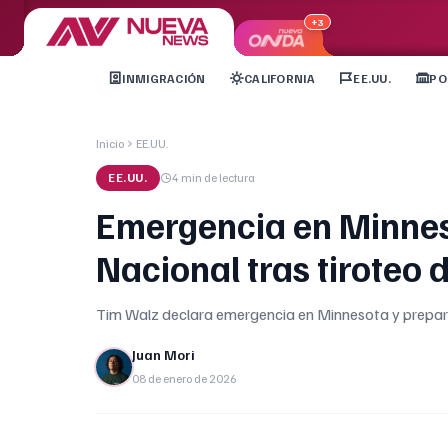
+3
INMIGRACIÓN
CALIFORNIA
EE.UU.
PO
Inicio
EE.UU.
EE.UU.
4 min
de lectura
Emergencia en Minnes
Nacional tras tiroteo 
Tim Walz declara emergencia en Minnesota y prepara 
Juan Mori
08 de enero de 2026