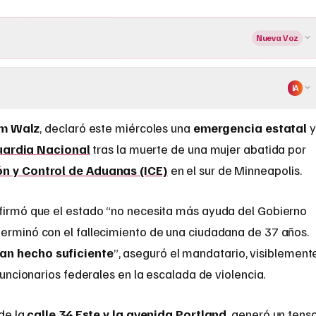
Nueva Voz
IA
m Walz
, declaró este miércoles una
emergencia estatal
uardia Nacional
tras la muerte de una mujer abatida por
ón y Control de Aduanas (ICE)
en el sur de Minneapolis.
afirmó que el estado “no necesita más ayuda del Gobierno
terminó con el fallecimiento de una ciudadana de 37 años.
han hecho suficiente
”, aseguró el mandatario, visiblement
 funcionarios federales en la escalada de violencia.
 de la
calle 34 Este y la avenida Portland
, generó un tens