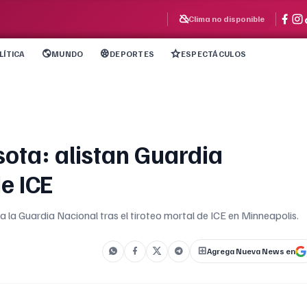
Clima no disponible
LÍTICA
MUNDO
DEPORTES
ESPECTÁCULOS
ota: alistan Guardia
de ICE
la Guardia Nacional tras el tiroteo mortal de ICE en Minneapolis.
Agrega Nueva News en