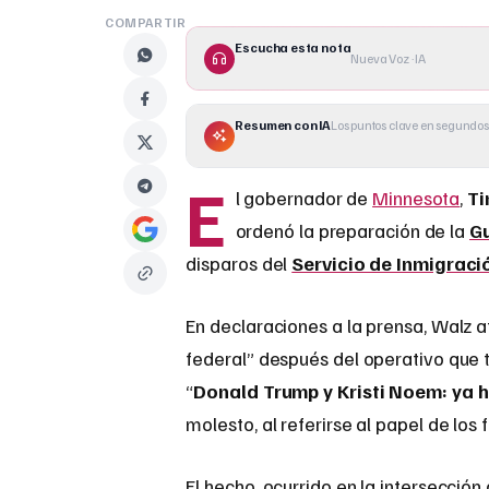
COMPARTIR
Escucha esta nota
Nueva Voz · IA
Resumen con IA
Los puntos clave en segundos
E
l gobernador de
Minnesota
,
Ti
ordenó la preparación de la
G
disparos del
Servicio de Inmigraci
En declaraciones a la prensa, Walz 
federal” después del operativo que 
“
Donald Trump y Kristi Noem: ya 
molesto, al referirse al papel de los
El hecho, ocurrido en la intersección