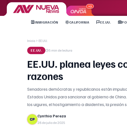
+3
INMIGRACIÓN
CALIFORNIA
EE.UU.
PO
Inicio
EE.UU.
EE.UU.
5 min
de lectura
EE.UU. planea leyes co
razones
Senadores demócratas y republicanos están impulsan
Estados Unidos para sancionar al gobierno de China
los uigures, el hostigamiento a disidentes, la presión
Cynthia Pereza
28 de julio de 2025