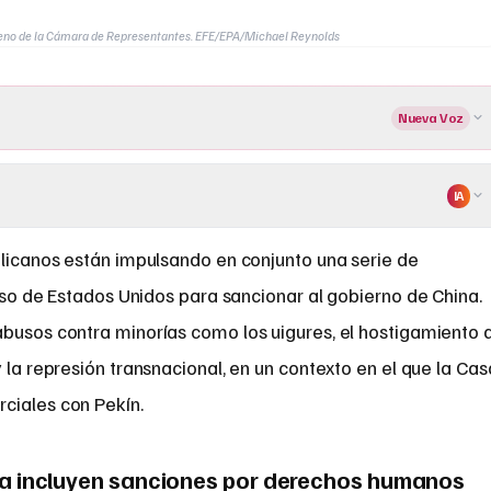
pleno de la Cámara de Representantes. EFE/EPA/Michael Reynolds
Nueva Voz
IA
icanos están impulsando en conjunto una serie de
so de Estados Unidos para sancionar al gobierno de China.
abusos contra minorías como los uigures, el hostigamiento 
 la represión transnacional, en un contexto en el que la Cas
ciales con Pekín.
na incluyen sanciones por derechos humanos