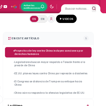
Activa las
notificaciones
ES
EN
VIDEOS
EN ESTE ARTÍCULO
5
Proyectos de ley contra China incluyen sanciones por
derechos humanos
Legisladores buscan mayor respaldo a Taiwán frente a la
presión de China
EE.UU. planea leyes contra China por represión a disidentes
El Congreso se distancia de Trump en su enfoque hacia
China
]
China aún no responde a la ofensiva legislativa de EE.UU.
Lo último