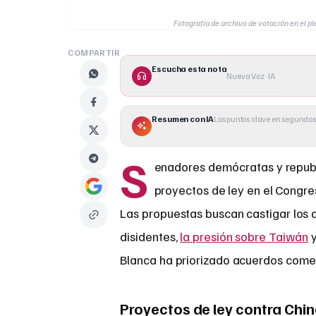
Fotografía de archivo de votación en el 
COMPARTIR
Escucha esta nota
Nueva Voz · IA
Resumen con IA
Los puntos clave en segundos
S
enadores demócratas y republ
proyectos de ley en el Congre
Las propuestas buscan castigar los 
disidentes,
la presión sobre Taiwán
y
Blanca ha priorizado acuerdos comer
Proyectos de ley contra Chi