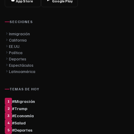
App Store
Google Play
SECCIONES
Inmigración
California
EE.UU.
Política
Deportes
Espectáculos
Latinoamérica
TEMAS DE HOY
#
Migración
1
#
Trump
2
#
Economía
3
#
Salud
4
#
Deportes
5