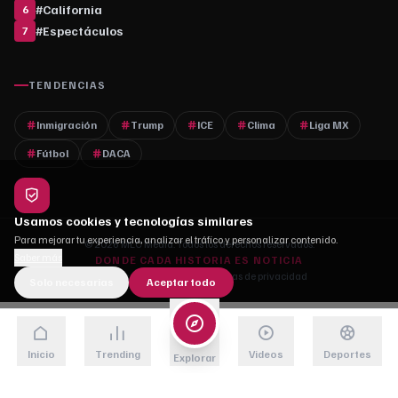
#
California
6
#
Espectáculos
7
TENDENCIAS
Inmigración
Trump
ICE
Clima
Liga MX
Fútbol
DACA
Usamos cookies y tecnologías similares
Para mejorar tu experiencia, analizar el tráfico y personalizar contenido.
© 2026 MLC Media. Todos los derechos reservados.
Saber más
DONDE CADA HISTORIA ES NOTICIA
Quiénes somos
·
Contacto
·
Políticas de privacidad
Solo necesarias
Aceptar todo
Inicio
Trending
Videos
Deportes
Explorar