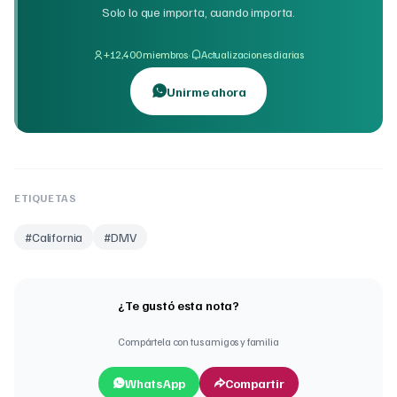
Solo lo que importa, cuando importa.
·
+12,400 miembros
Actualizaciones diarias
Unirme ahora
ETIQUETAS
#
California
#
DMV
¿Te gustó esta nota?
Compártela con tus amigos y familia
WhatsApp
Compartir