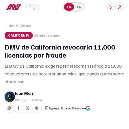
ES
EN
Inicio
California
CALIFORNIA
4 min
de lectura
DMV de California revocaría 11,000
licencias por fraude
El DMV de California exige repetir el examen teórico a 11.000
conductores tras detectar anomalías, generando dudas sobre
el proceso.
Juan Mori
08 de julio de 2026
Agrega Nueva News en