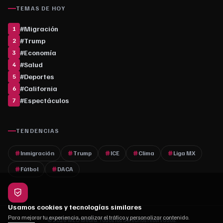
TEMAS DE HOY
#
Migración
1
#
Trump
2
#
Economía
3
#
Salud
4
#
Deportes
5
#
California
6
#
Espectáculos
7
TENDENCIAS
Inmigración
Trump
ICE
Clima
Liga MX
Fútbol
DACA
Usamos cookies y tecnologías similares
Para mejorar tu experiencia, analizar el tráfico y personalizar contenido.
© 2026 MLC Media. Todos los derechos reservados.