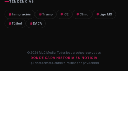
TENDENCIAS
Inmigración
Trump
ICE
Clima
Liga MX
Fútbol
DACA
© 2026 MLC Media. Todos los derechos reservados.
DONDE CADA HISTORIA ES NOTICIA
Quiénes somos
·
Contacto
·
Políticas de privacidad