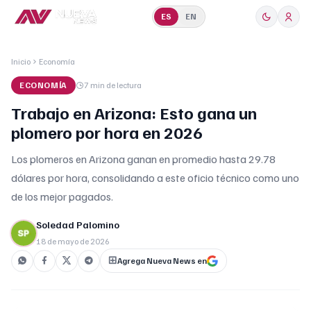
ES
EN
Inicio
Economía
ECONOMÍA
7 min
de lectura
Trabajo en Arizona: Esto gana un
plomero por hora en 2026
Los plomeros en Arizona ganan en promedio hasta 29.78
dólares por hora, consolidando a este oficio técnico como uno
de los mejor pagados.
Soledad Palomino
18 de mayo de 2026
Agrega Nueva News en