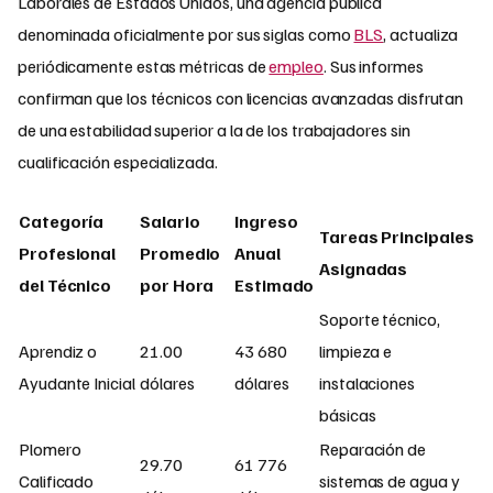
Laborales de Estados Unidos, una agencia pública
denominada oficialmente por sus siglas como
BLS
, actualiza
periódicamente estas métricas de
empleo
. Sus informes
confirman que los técnicos con licencias avanzadas disfrutan
de una estabilidad superior a la de los trabajadores sin
cualificación especializada.
Categoría
Salario
Ingreso
Tareas Principales
Profesional
Promedio
Anual
Asignadas
del Técnico
por Hora
Estimado
Soporte técnico,
Aprendiz o
21.00
43 680
limpieza e
Ayudante Inicial
dólares
dólares
instalaciones
básicas
Plomero
Reparación de
29.70
61 776
Calificado
sistemas de agua y