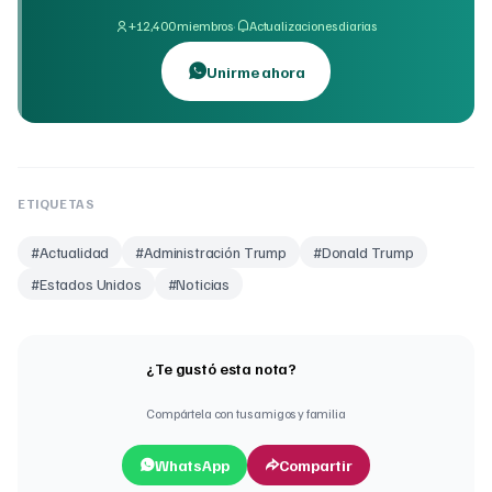
·
+12,400 miembros
Actualizaciones diarias
Unirme ahora
ETIQUETAS
#
Actualidad
#
Administración Trump
#
Donald Trump
#
Estados Unidos
#
Noticias
¿Te gustó esta nota?
Compártela con tus amigos y familia
WhatsApp
Compartir