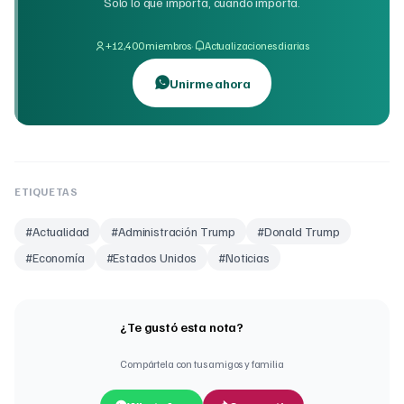
Solo lo que importa, cuando importa.
·
+12,400 miembros
Actualizaciones diarias
Unirme ahora
ETIQUETAS
#
Actualidad
#
Administración Trump
#
Donald Trump
#
Economía
#
Estados Unidos
#
Noticias
¿Te gustó esta nota?
Compártela con tus amigos y familia