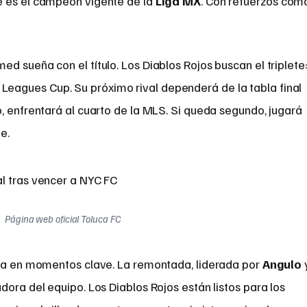
é es el campeón vigente de la
Liga MX
. Con refuerzos com
d sueña con el título. Los Diablos Rojos buscan el triplete
agues Cup. Su próximo rival dependerá de la tabla final
, enfrentará al cuarto de la MLS. Si queda segundo, jugará
e.
Página web oficial Toluca FC
uca en momentos clave. La remontada, liderada por
Angulo
adora del equipo. Los Diablos Rojos están listos para los