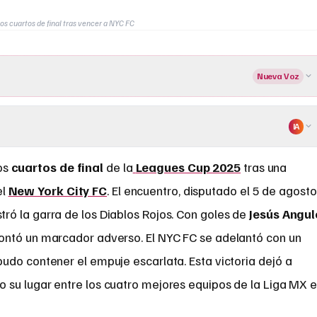
os cuartos de final tras vencer a NYC FC
Nueva Voz
IA
os
cuartos de final
de la
Leagues Cup 2025
tras una
el
New York City FC
. El encuentro, disputado el 5 de agosto
stró la garra de los Diablos Rojos. Con goles de
Jesús Angul
ontó un marcador adverso. El NYC FC se adelantó con un
 pudo contener el empuje escarlata. Esta victoria dejó a
o su lugar entre los cuatro mejores equipos de la Liga MX 