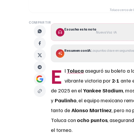
Toluca cerca de l
COMPARTIR
Escucha esta nota
Nueva Voz · IA
Resumen con IA
Los puntos clave en segundos
E
l
Toluca
aseguró su boleto a l
vibrante victoria por
2-1
ante 
de 2025 en el
Yankee Stadium
, mo
y
Paulinho
, el equipo mexicano rem
tanto de
Alonso Martínez
, pero no
Toluca con
ocho puntos
, asegurand
el torneo.