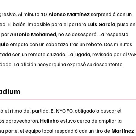
resivo. Al minuto 10,
Alonso Martínez
sorprendió con un
a. El balón, imposible para el portero
Luis García
, puso en
o por
Antonio Mohamed
, no se desesperó. La respuesta
gulo
empató con un cabezazo tras un rebote. Dos minutos
ada con un remate cruzado. La jugada, revisada por el VAR
idado. La afición neoyorquina expresó su descontento.
tadium
 el ritmo del partido. El NYC FC, obligado a buscar el
los aprovecharon.
Helinho
estuvo cerca de ampliar la
su parte, el equipo local respondió con un tiro de
Martínez