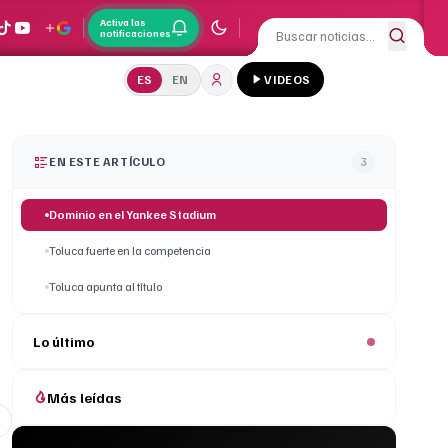
Activa las
notificaciones
ES
EN
VIDEOS
EN ESTE ARTÍCULO
3
Dominio en el Yankee Stadium
Toluca fuerte en la competencia
Toluca apunta al título
Lo último
Más leídas