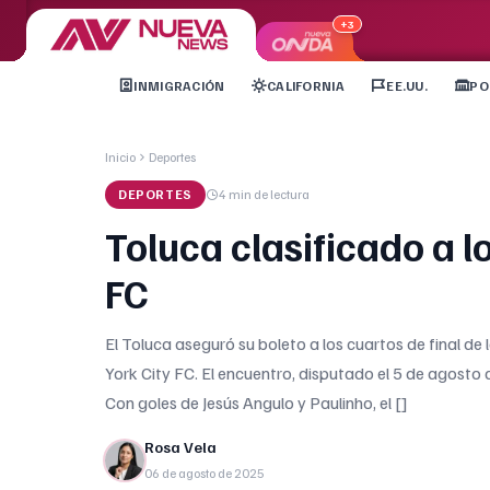
+3
INMIGRACIÓN
CALIFORNIA
EE.UU.
PO
Inicio
Deportes
DEPORTES
4 min
de lectura
Toluca clasificado a l
FC
El Toluca aseguró su boleto a los cuartos de final de
York City FC. El encuentro, disputado el 5 de agosto
Con goles de Jesús Angulo y Paulinho, el []
Rosa Vela
06 de agosto de 2025