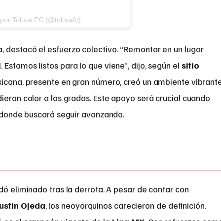
por Toluca FC (@tolucafc)
 destacó el esfuerzo colectivo. “Remontar en un lugar
Estamos listos para lo que viene”, dijo, según el
sitio
exicana, presente en gran número, creó un ambiente vibrante
ieron color a las gradas. Este apoyo será crucial cuando
, donde buscará seguir avanzando.
dó eliminado tras la derrota. A pesar de contar con
ustín Ojeda
, los neoyorquinos carecieron de definición.