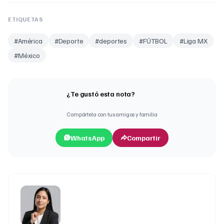
ETIQUETAS
#
América
#
Deporte
#
deportes
#
FÚTBOL
#
Liga MX
#
México
¿Te gustó esta nota?
Compártela con tus amigos y familia
WhatsApp
Compartir