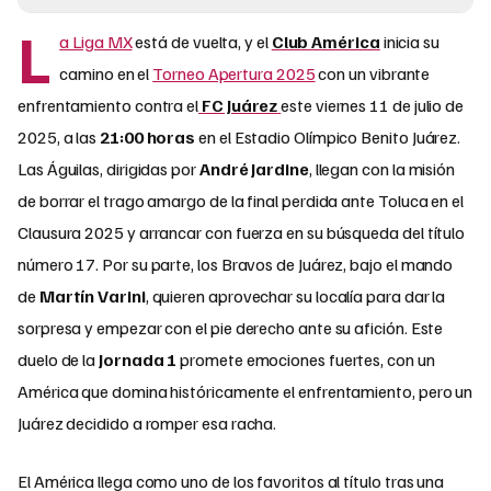
L
a Liga MX
está de vuelta, y el
Club América
inicia su
camino en el
Torneo Apertura 2025
con un vibrante
enfrentamiento contra el
FC Juárez
este viernes 11 de julio de
2025, a las
21:00 horas
en el Estadio Olímpico Benito Juárez.
Las Águilas, dirigidas por
André Jardine
, llegan con la misión
de borrar el trago amargo de la final perdida ante Toluca en el
Clausura 2025 y arrancar con fuerza en su búsqueda del título
número 17. Por su parte, los Bravos de Juárez, bajo el mando
de
Martín Varini
, quieren aprovechar su localía para dar la
sorpresa y empezar con el pie derecho ante su afición. Este
duelo de la
Jornada 1
promete emociones fuertes, con un
América que domina históricamente el enfrentamiento, pero un
Juárez decidido a romper esa racha.
El América llega como uno de los favoritos al título tras una