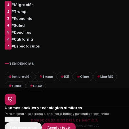
#
Migración
1
#
Trump
2
#
Economía
3
#
Salud
4
#
Deportes
5
#
California
6
#
Espectáculos
7
TENDENCIAS
Inmigración
Trump
ICE
Clima
Liga MX
Fútbol
DACA
Usamos cookies y tecnologías similares
Para mejorar tu experiencia, analizar el tráfico y personalizar contenido.
© 2026 MLC Media. Todos los derechos reservados.
Saber más
DONDE CADA HISTORIA ES NOTICIA
Quiénes somos
·
Contacto
·
Políticas de privacidad
Solo necesarias
Aceptar todo