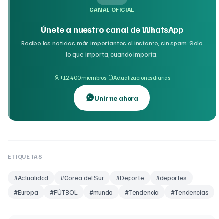
CANAL OFICIAL
Únete a nuestro canal de WhatsApp
Recibe las noticias más importantes al instante, sin spam. Solo
lo que importa, cuando importa.
·
+12,400 miembros
Actualizaciones diarias
Unirme ahora
ETIQUETAS
#
Actualidad
#
Corea del Sur
#
Deporte
#
deportes
#
Europa
#
FÚTBOL
#
mundo
#
Tendencia
#
Tendencias