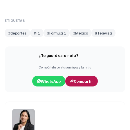
ETIQUETAS
#
deportes
#
F1
#
Fórmula 1
#
México
#
Televisa
¿Te gustó esta nota?
Compártela con tus amigos y familia
WhatsApp
Compartir