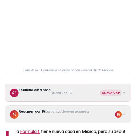
Fans de la F1 critican a Televisa por en vivo del GP de México
Escucha esta nota
Nueva Voz · IA
Nueva Voz
Resumen con IA
Los puntos clave en segundos
IA
L
a
Fórmula 1
tiene nueva casa en México, pero su debut