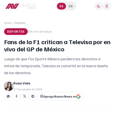
ES
EN
Inicio
Deportes
DEPORTES
4 min
de lectura
Fans de la F1 critican a Televisa por en
vivo del GP de México
Luego de que Fox Sports México perdiera los derechos a
mitad de temporada, Televisa se convirtió en la nueva dueña
de los derechos.
Rosa Vela
27 de octubre de 2025
Agrega Nueva News en