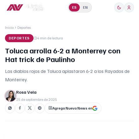
ES
EN
Inicio
Deportes
DEPORTES
4 min
de lectura
Toluca arrolla 6-2 a Monterrey con
Hat trick de Paulinho
Los diablos rojos de Toluca aplastaron 6-2 a los Rayados de
Monterrey.
Rosa Vela
25 de septiembre de 2025
Agrega Nueva News en