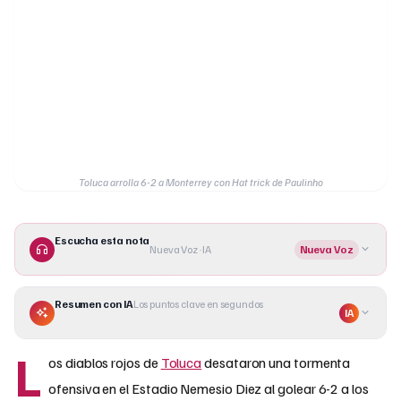
Toluca arrolla 6-2 a Monterrey con Hat trick de Paulinho
Escucha esta nota
Nueva Voz · IA
Nueva Voz
Resumen con IA
Los puntos clave en segundos
IA
L
os diablos rojos de
Toluca
desataron una tormenta
ofensiva en el Estadio Nemesio Diez al golear 6-2 a los