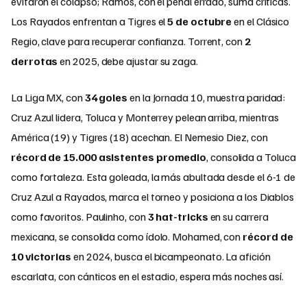
evitaron el colapso; Ramos, con el penal errado, suma críticas.
Los Rayados enfrentan a Tigres el
5 de octubre
en el Clásico
Regio, clave para recuperar confianza. Torrent, con
2
derrotas
en 2025, debe ajustar su zaga.
La Liga MX, con
34 goles
en la Jornada 10, muestra paridad:
Cruz Azul lidera, Toluca y Monterrey pelean arriba, mientras
América (19) y Tigres (18) acechan. El Nemesio Diez, con
récord de 15.000 asistentes promedio
, consolida a Toluca
como fortaleza. Esta goleada, la más abultada desde el 6-1 de
Cruz Azul a Rayados, marca el torneo y posiciona a los Diablos
como favoritos. Paulinho, con
3 hat-tricks
en su carrera
mexicana, se consolida como ídolo. Mohamed, con
récord de
10 victorias
en 2024, busca el bicampeonato. La afición
escarlata, con cánticos en el estadio, espera más noches así.