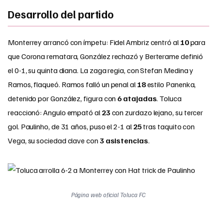
Desarrollo del partido
Monterrey arrancó con ímpetu: Fidel Ambriz centró al
10
para
que Corona rematara, González rechazó y Berterame definió
el 0-1, su quinta diana. La zaga regia, con Stefan Medina y
Ramos, flaqueó. Ramos falló un penal al
18
estilo Panenka,
detenido por González, figura con
6 atajadas
. Toluca
reaccionó: Angulo empató al
23
con zurdazo lejano, su tercer
gol. Paulinho, de 31 años, puso el 2-1 al
25
tras taquito con
Vega, su sociedad clave con
3 asistencias
.
Página web oficial Toluca FC