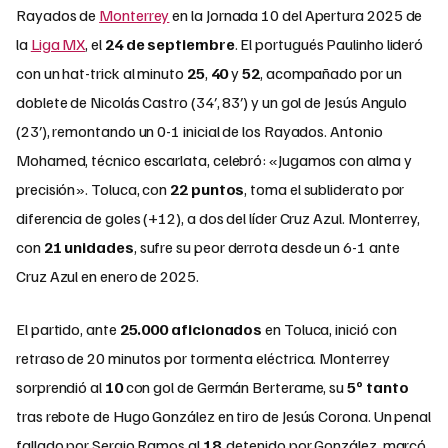
Rayados de
Monterrey
en la Jornada 10 del Apertura 2025 de
la
Liga MX
, el
24 de septiembre
. El portugués Paulinho lideró
con un hat-trick al minuto
25
,
40
y
52
, acompañado por un
doblete de Nicolás Castro (34′, 83′) y un gol de Jesús Angulo
(23′), remontando un 0-1 inicial de los Rayados. Antonio
Mohamed, técnico escarlata, celebró: «Jugamos con alma y
precisión». Toluca, con
22 puntos
, toma el subliderato por
diferencia de goles (+12), a dos del líder Cruz Azul. Monterrey,
con
21 unidades
, sufre su peor derrota desde un 6-1 ante
Cruz Azul en enero de 2025.
El partido, ante
25.000 aficionados
en Toluca, inició con
retraso de 20 minutos por tormenta eléctrica. Monterrey
sorprendió al
10
con gol de Germán Berterame, su
5º tanto
tras rebote de Hugo González en tiro de Jesús Corona. Un penal
fallado por Sergio Ramos al
18
, detenido por González, marcó