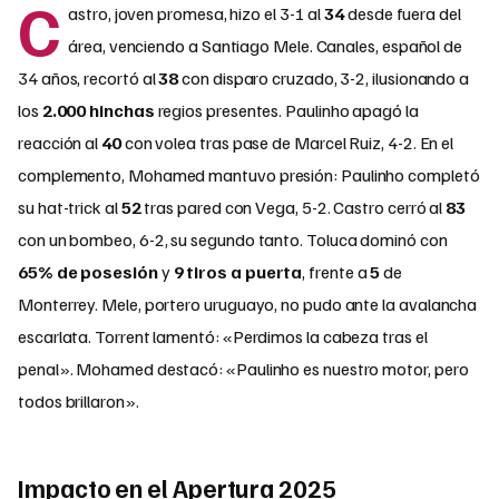
C
astro, joven promesa, hizo el 3-1 al
34
desde fuera del
área, venciendo a Santiago Mele. Canales, español de
34 años, recortó al
38
con disparo cruzado, 3-2, ilusionando a
los
2.000 hinchas
regios presentes. Paulinho apagó la
reacción al
40
con volea tras pase de Marcel Ruiz, 4-2. En el
complemento, Mohamed mantuvo presión: Paulinho completó
su hat-trick al
52
tras pared con Vega, 5-2. Castro cerró al
83
con un bombeo, 6-2, su segundo tanto. Toluca dominó con
65% de posesión
y
9 tiros a puerta
, frente a
5
de
Monterrey. Mele, portero uruguayo, no pudo ante la avalancha
escarlata. Torrent lamentó: «Perdimos la cabeza tras el
penal». Mohamed destacó: «Paulinho es nuestro motor, pero
todos brillaron».
Impacto en el Apertura 2025