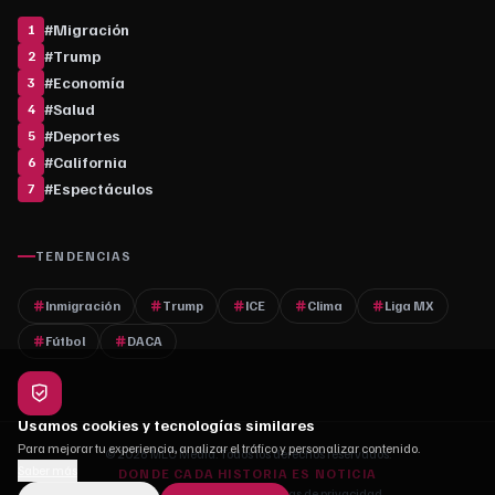
#
Migración
1
#
Trump
2
#
Economía
3
#
Salud
4
#
Deportes
5
#
California
6
#
Espectáculos
7
TENDENCIAS
Inmigración
Trump
ICE
Clima
Liga MX
Fútbol
DACA
Usamos cookies y tecnologías similares
Para mejorar tu experiencia, analizar el tráfico y personalizar contenido.
© 2026 MLC Media. Todos los derechos reservados.
Saber más
DONDE CADA HISTORIA ES NOTICIA
Quiénes somos
·
Contacto
·
Políticas de privacidad