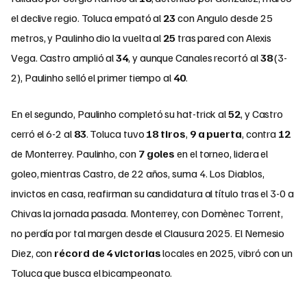
el declive regio. Toluca empató al
23
con Angulo desde 25
metros, y Paulinho dio la vuelta al
25
tras pared con Alexis
Vega. Castro amplió al
34
, y aunque Canales recortó al
38
(3-
2), Paulinho selló el primer tiempo al
40
.
En el segundo, Paulinho completó su hat-trick al
52
, y Castro
cerró el 6-2 al
83
. Toluca tuvo
18 tiros
,
9 a puerta
, contra
12
de Monterrey. Paulinho, con
7 goles
en el torneo, lidera el
goleo, mientras Castro, de 22 años, suma 4. Los Diablos,
invictos en casa, reafirman su candidatura al título tras el 3-0 a
Chivas la jornada pasada. Monterrey, con Domènec Torrent,
no perdía por tal margen desde el Clausura 2025. El Nemesio
Diez, con
récord de 4 victorias
locales en 2025, vibró con un
Toluca que busca el bicampeonato.