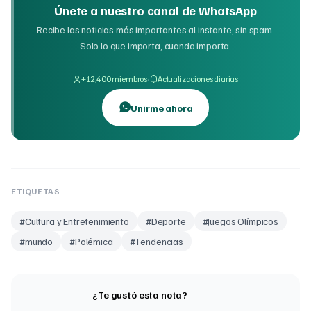
Únete a nuestro canal de WhatsApp
Recibe las noticias más importantes al instante, sin spam.
Solo lo que importa, cuando importa.
·
+12,400 miembros
Actualizaciones diarias
Unirme ahora
ETIQUETAS
#
Cultura y Entretenimiento
#
Deporte
#
Juegos Olímpicos
#
mundo
#
Polémica
#
Tendencias
¿Te gustó esta nota?