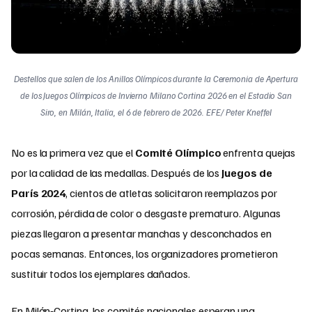
Destellos que salen de los Anillos Olímpicos durante la Ceremonia de Apertura
de los Juegos Olímpicos de Invierno Milano Cortina 2026 en el Estadio San
Siro, en Milán, Italia, el 6 de febrero de 2026. EFE/ Peter Kneffel
No es la primera vez que el
Comité Olímpico
enfrenta quejas
por la calidad de las medallas. Después de los
Juegos de
París 2024
, cientos de atletas solicitaron reemplazos por
corrosión, pérdida de color o desgaste prematuro. Algunas
piezas llegaron a presentar manchas y desconchados en
pocas semanas. Entonces, los organizadores prometieron
sustituir todos los ejemplares dañados.
En Milán‑Cortina, los comités nacionales esperan una