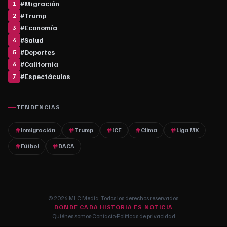
#
Migración
1
#
Trump
2
#
Economía
3
#
Salud
4
#
Deportes
5
#
California
6
#
Espectáculos
7
TENDENCIAS
Inmigración
Trump
ICE
Clima
Liga MX
Fútbol
DACA
© 2026 MLC Media. Todos los derechos reservados.
DONDE CADA HISTORIA ES NOTICIA
Quiénes somos
·
Contacto
·
Políticas de privacidad