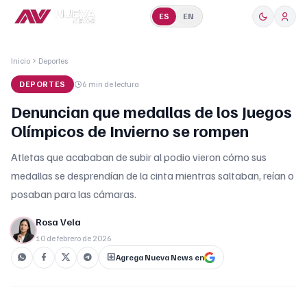
ES
EN
Inicio
Deportes
DEPORTES
6 min
de lectura
Denuncian que medallas de los Juegos
Olímpicos de Invierno se rompen
Atletas que acababan de subir al podio vieron cómo sus
medallas se desprendían de la cinta mientras saltaban, reían o
posaban para las cámaras.
Rosa Vela
10 de febrero de 2026
Agrega Nueva News en