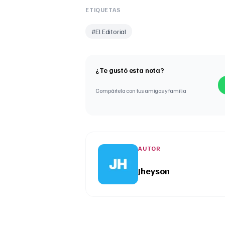
ETIQUETAS
#
El Editorial
¿Te gustó esta nota?
Compártela con tus amigos y familia
AUTOR
Jheyson