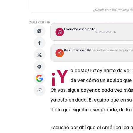
¿Dónde Está la Grandeza de
COMPARTIR
Escucha esta nota
Nueva Voz · IA
Resumen con IA
Los puntos clave en segundos
¡Y
a basta! Estoy harto de ver
de ver cómo un equipo que 
Chivas, sigue cayendo cada vez más b
ya está en duda. El equipo que en s
de lo que significa ser grande, de lo 
Escuché por ahí que el América iba a