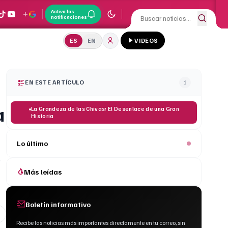
Activa las
notificaciones
ES
EN
VIDEOS
EN ESTE ARTÍCULO
1
a
La Grandeza de las Chivas: El Desenlace de una Gran
Historia
Lo último
e
Más leídas
Boletín informativo
Recibe las noticias más importantes directamente en tu correo, sin