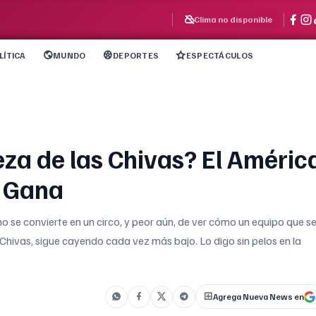
Clima no disponible
LÍTICA
MUNDO
DEPORTES
ESPECTÁCULOS
za de las Chivas? El Améric
a Gana
o se convierte en un circo, y peor aún, de ver cómo un equipo que s
Chivas, sigue cayendo cada vez más bajo. Lo digo sin pelos en la
Agrega Nueva News en