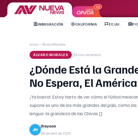
+3
INMIGRACIÓN
CALIFORNIA
EE.UU.
PO
Inicio
Álvaro Morales
ÁLVARO MORALES
4 min
de lectura
¿Dónde Está la Grande
No Espera, El Améric
¡Ya basta! Estoy harto de ver cómo el fútbol mexican
supone es uno de los más grandes del país, como las 
lengua: la grandeza de las Chivas []
Jheyson
08 de abril de 2025