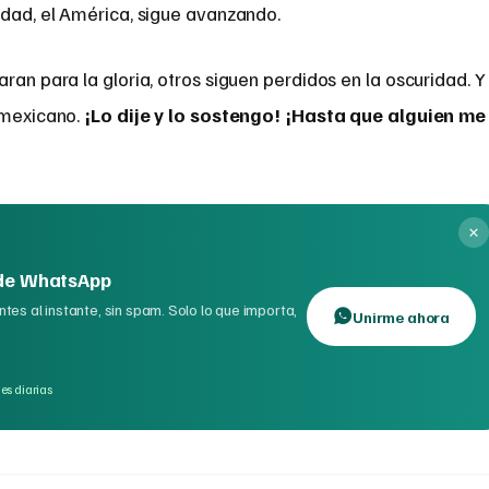
idad, el América, sigue avanzando.
ran para la gloria, otros siguen perdidos en la oscuridad. Y
l mexicano.
¡Lo dije y lo sostengo! ¡Hasta que alguien me
 de WhatsApp
tes al instante, sin spam. Solo lo que importa,
Unirme ahora
es diarias