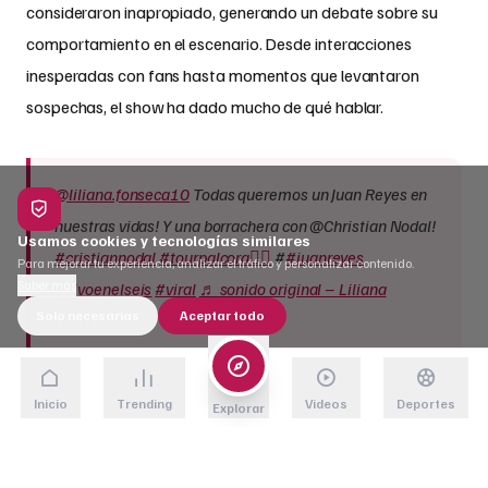
consideraron inapropiado, generando un debate sobre su
comportamiento en el escenario. Desde interacciones
inesperadas con fans hasta momentos que levantaron
sospechas, el show ha dado mucho de qué hablar.
@liliana.fonseca10
Todas queremos un Juan Reyes en
nuestras vidas! Y una borrachera con @Christian Nodal!
Usamos cookies y tecnologías similares
#cristiannodal
#tourpalcora❤️‍🔥
#
#juanreyes
Para mejorar tu experiencia, analizar el tráfico y personalizar contenido.
Saber más
#vivoenelseis
#viral
♬ sonido original – Liliana
Solo necesarias
Aceptar todo
Fonseca
Inicio
Trending
Videos
Deportes
El concierto, parte de su gira
Pa’l Cora Tour
, comenzó con
Explorar
normalidad, pero pronto los asistentes notaron actitudes
inusuales en
Christian Nodal
. En un momento, un fanático