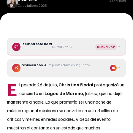
música regional mexicana se convirtió en un torbellino de
Leer nota
31 de julio de 2025
críticas y memes en redes sociales. Videos del evento
muestran al cantante en un estado que muchos
consideraron []
Escucha esta nota
Nueva Voz · IA
Nueva Voz
Resumen con IA
Los puntos clave en segundos
IA
E
l pasado 26 de julio,
Christian Nodal
protagonizó un
concierto en
Lagos de Moreno
, Jalisco, que no dejó
indiferente a nadie. Lo que prometía ser una noche de
música regional mexicana se convirtió en un torbellino de
críticas y memes en redes sociales. Videos del evento
muestran al cantante en un estado que muchos