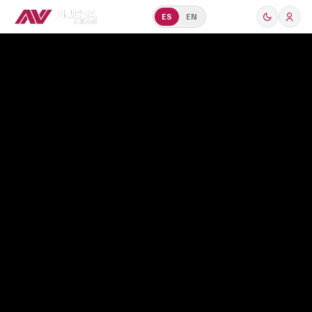
ES
EN