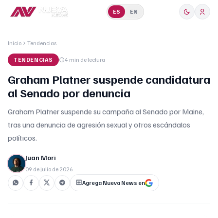
ES
EN
Inicio
Tendencias
TENDENCIAS
4 min
de lectura
Graham Platner suspende candidatura
al Senado por denuncia
Graham Platner suspende su campaña al Senado por Maine,
tras una denuncia de agresión sexual y otros escándalos
políticos.
Juan Mori
09 de julio de 2026
Agrega Nueva News en