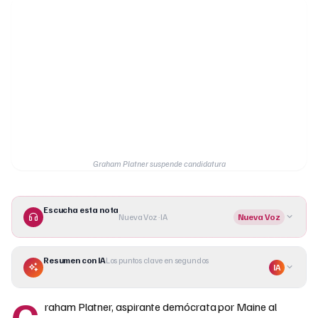
Graham Platner suspende candidatura
Escucha esta nota
Nueva Voz · IA
Nueva Voz
Resumen con IA
Los puntos clave en segundos
IA
G
raham Platner, aspirante demócrata por Maine al