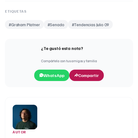
ETIQUETAS
#
Graham Platner
#
Senado
#
Tendencias Julio 09
¿Te gustó esta nota?
Compártela con tus amigos y familia
WhatsApp
Compartir
AUTOR