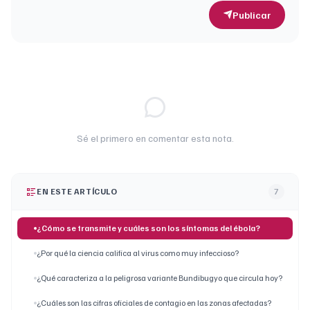
Publicar
Sé el primero en comentar esta nota.
EN ESTE ARTÍCULO
7
¿Cómo se transmite y cuáles son los síntomas del ébola?
¿Por qué la ciencia califica al virus como muy infeccioso?
¿Qué caracteriza a la peligrosa variante Bundibugyo que circula hoy?
¿Cuáles son las cifras oficiales de contagio en las zonas afectadas?