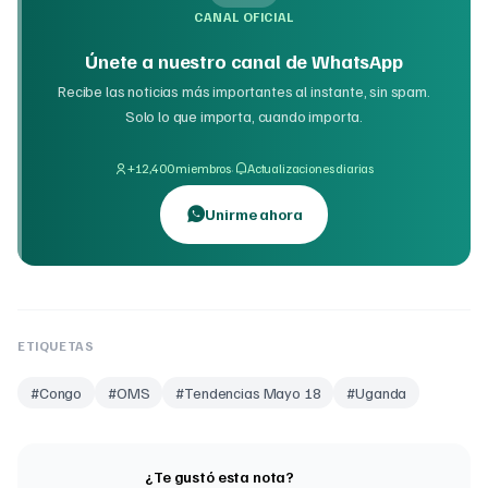
CANAL OFICIAL
Únete a nuestro canal de WhatsApp
Recibe las noticias más importantes al instante, sin spam.
Solo lo que importa, cuando importa.
·
+12,400 miembros
Actualizaciones diarias
Unirme ahora
ETIQUETAS
#
Congo
#
OMS
#
Tendencias Mayo 18
#
Uganda
¿Te gustó esta nota?