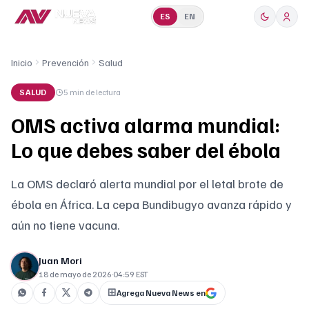
ES
EN
Inicio
Prevención
Salud
SALUD
5 min
de lectura
OMS activa alarma mundial:
Lo que debes saber del ébola
La OMS declaró alerta mundial por el letal brote de
ébola en África. La cepa Bundibugyo avanza rápido y
aún no tiene vacuna.
Juan Mori
18 de mayo de 2026
·
04:59 EST
Agrega Nueva News en