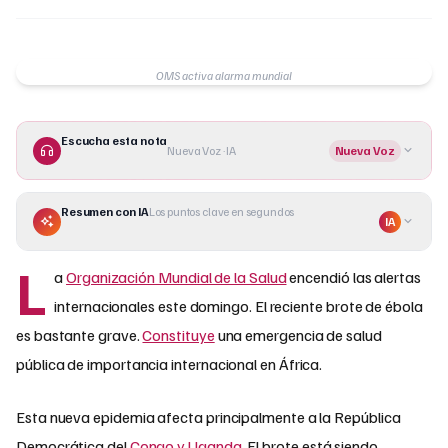
OMS activa alarma mundial
Escucha esta nota
Nueva Voz · IA
Nueva Voz
Resumen con IA
Los puntos clave en segundos
IA
L
a
Organización Mundial de la Salud
encendió las alertas
internacionales este domingo. El reciente brote de ébola
es bastante grave.
Constituye
una emergencia de salud
pública de importancia internacional en África.
Esta nueva epidemia afecta principalmente a la República
Democrática del
Congo y Uganda
. El brote está siendo