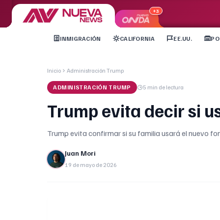
+3
INMIGRACIÓN
CALIFORNIA
EE.UU.
PO
Inicio
Administración Trump
ADMINISTRACIÓN TRUMP
5 min
de lectura
Trump evita decir si 
Trump evita confirmar si su familia usará el nuevo fon
Juan Mori
19 de mayo de 2026