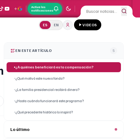
Activa las
notificaciones
ES
EN
VIDEOS
EN ESTE ARTÍCULO
5
n
¿A quiénes beneficiará esta compensación?
¿Qué motivó este nuevo fondo?
¿La familia presidencial recibirá dinero?
¿Hasta cuándo funcionará este programa?
¿Qué precedente histórico lo inspiró?
Lo último