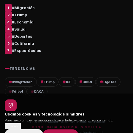
#
Migración
1
#
Trump
2
#
Economía
3
#
Salud
4
#
Deportes
5
#
California
6
#
Espectáculos
7
TENDENCIAS
Inmigración
Trump
ICE
Clima
Liga MX
Fútbol
DACA
Usamos cookies y tecnologías similares
Para mejorar tu experiencia, analizar el tráfico y personalizar contenido.
© 2026 MLC Media. Todos los derechos reservados.
Saber más
DONDE CADA HISTORIA ES NOTICIA
Quiénes somos
·
Contacto
·
Políticas de privacidad