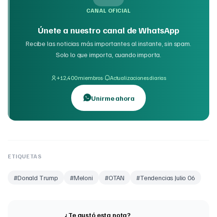
CANAL OFICIAL
Únete a nuestro canal de WhatsApp
Recibe las noticias más importantes al instante, sin spam.
Solo lo que importa, cuando importa.
·
+12,400 miembros
Actualizaciones diarias
Unirme ahora
ETIQUETAS
#
Donald Trump
#
Meloni
#
OTAN
#
Tendencias Julio 06
¿Te gustó esta nota?