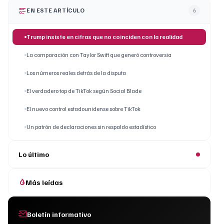
EN ESTE ARTÍCULO
6
Trump insiste en cifras que no coinciden con la realidad
La comparación con Taylor Swift que generó controversia
Los números reales detrás de la disputa
El verdadero top de TikTok según Social Blade
El nuevo control estadounidense sobre TikTok
Un patrón de declaraciones sin respaldo estadístico
Lo último
Más leídas
Boletín informativo