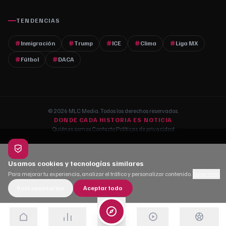
TENDENCIAS
Inmigración
Trump
ICE
Clima
Liga MX
Fútbol
DACA
© 2026 MLC Media. Todos los derechos reservados.
DONDE CADA HISTORIA ES NOTICIA
Quiénes somos
·
Contacto
·
Políticas de privacidad
Usamos cookies y tecnologías similares
Para mejorar tu experiencia, analizar el tráfico y personalizar contenido.
Saber más
Solo necesarias
Aceptar todo