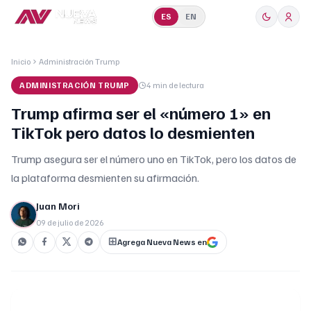
ES
EN
Inicio
Administración Trump
ADMINISTRACIÓN TRUMP
4 min
de lectura
Trump afirma ser el «número 1» en
TikTok pero datos lo desmienten
Trump asegura ser el número uno en TikTok, pero los datos de
la plataforma desmienten su afirmación.
Juan Mori
09 de julio de 2026
Agrega Nueva News en