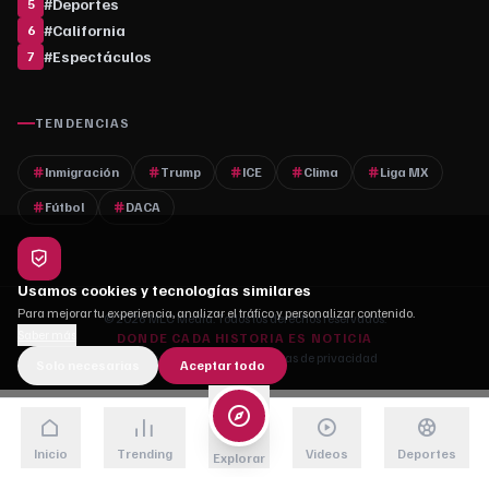
#
Deportes
5
#
California
6
#
Espectáculos
7
TENDENCIAS
Inmigración
Trump
ICE
Clima
Liga MX
Fútbol
DACA
Usamos cookies y tecnologías similares
Para mejorar tu experiencia, analizar el tráfico y personalizar contenido.
© 2026 MLC Media. Todos los derechos reservados.
Saber más
DONDE CADA HISTORIA ES NOTICIA
Quiénes somos
·
Contacto
·
Políticas de privacidad
Solo necesarias
Aceptar todo
Inicio
Trending
Videos
Deportes
Explorar