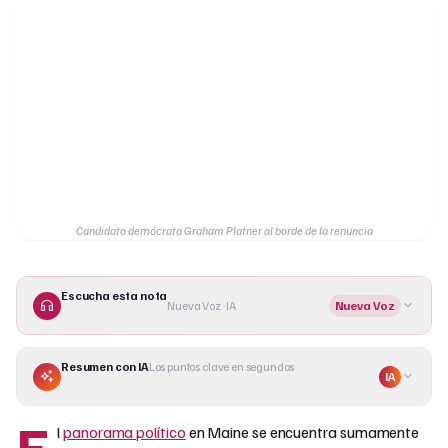
Candidato demócrata Graham Platner al borde de la renuncia
Escucha esta nota
Nueva Voz · IA
Nueva Voz
Resumen con IA
Los puntos clave en segundos
IA
E
l
panorama político
en Maine se encuentra sumamente