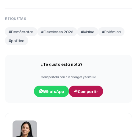
ETIQUETAS
#
Demócratas
#
Elecciones 2026
#
Maine
#
Polémica
#
política
¿Te gustó esta nota?
Compártela con tus amigos y familia
WhatsApp
Compartir