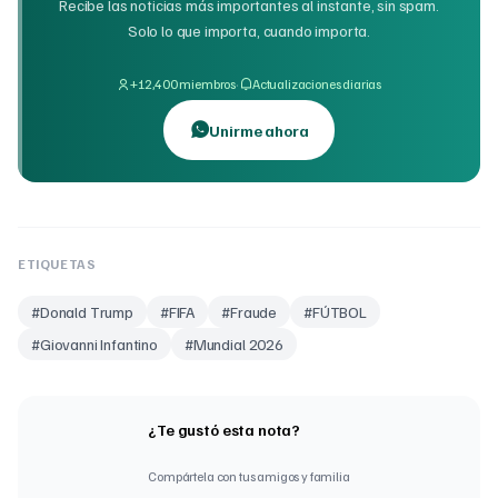
Recibe las noticias más importantes al instante, sin spam.
Solo lo que importa, cuando importa.
·
+12,400 miembros
Actualizaciones diarias
Unirme ahora
ETIQUETAS
#
Donald Trump
#
FIFA
#
Fraude
#
FÚTBOL
#
Giovanni Infantino
#
Mundial 2026
¿Te gustó esta nota?
Compártela con tus amigos y familia