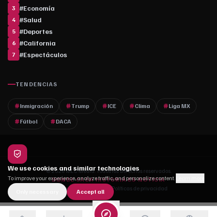
#
Economía
3
#
Salud
4
#
Deportes
5
#
California
6
#
Espectáculos
7
TENDENCIAS
Inmigración
Trump
ICE
Clima
Liga MX
Fútbol
DACA
We use cookies and similar technologies
© 2026 MLC Media. Todos los derechos reservados.
To improve your experience, analyze traffic, and personalize content.
Learn more
DONDE CADA HISTORIA ES NOTICIA
Quiénes somos
·
Contacto
·
Políticas de privacidad
Only necessary
Accept all