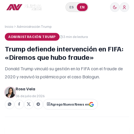
ES
EN
Inicio
Administración Trump
ADMINISTRACIÓN TRUMP
3 min
de lectura
Trump defiende intervención en FIFA:
«Diremos que hubo fraude»
Donald Trump vinculó su gestión en la FIFA con el fraude de
2020 y reavivó la polémica por el caso Balogun.
Rosa Vela
06 de julio de 2026
Agrega Nueva News en