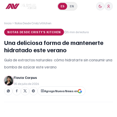
ES
EN
Inicio
Notas Desde Cristy’s Kitchen
NOTAS DESDE CRISTY’S KITCHEN
5 min
de lectura
Una deliciosa forma de mantenerte
hidratado este verano
Guía de extractos naturales: cómo hidratarte sin consumir una
bomba de azúcar este verano
Flavia Corpus
05 de julio de 2026
Agrega Nueva News en