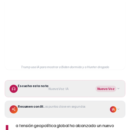
Trump usa IA para mostrar a Biden dormido y a Hunter drogado
Escucha esta nota
Nueva Voz · IA
Nueva Voz
Resumen con IA
Los puntos clave en segundos
IA
L
a tensión geopolítica global ha alcanzado un nuevo