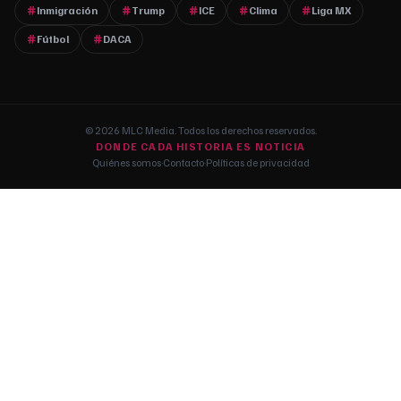
Inmigración
Trump
ICE
Clima
Liga MX
Fútbol
DACA
© 2026 MLC Media. Todos los derechos reservados.
DONDE CADA HISTORIA ES NOTICIA
Quiénes somos
·
Contacto
·
Políticas de privacidad