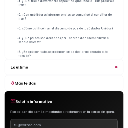
1. ¿Cuál fue la advertencia específica que Donald Trump lanzó a
Irán?
2. ¿Con qué líderes internacionales se comunicó el canciller de
Irán?
3. ¿Cómo calificó Irán el discurso de paz de los Estados Unidos?
4. ¿Qué países son acusados por Teherán de desestabilizar el
Medio Oriente?
5. ¿En qué contexto se producen estas declaraciones de alta
tensión?
Lo último
Más leídas
Boletín informativo
Recibe las noticias más importantes directamente en tu correo, sin spam.