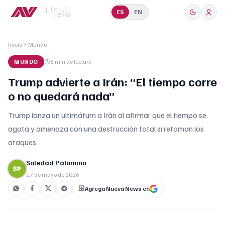
ES
EN
Inicio
Mundo
MUNDO
6 min
de lectura
Trump advierte a Irán: “El tiempo corre
o no quedará nada”
Trump lanza un ultimátum a Irán al afirmar que el tiempo se
agota y amenaza con una destrucción total si retoman los
ataques.
Soledad Palomino
17 de mayo de 2026
Agrega Nueva News en