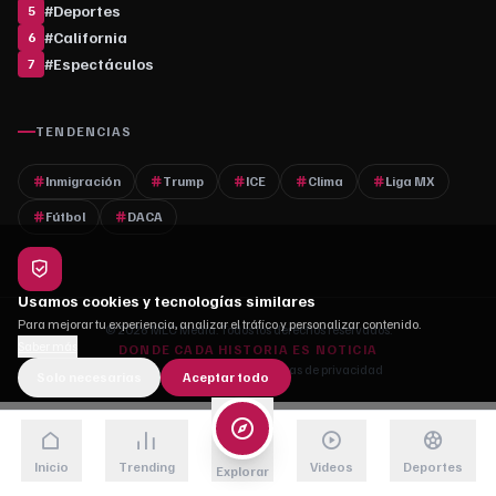
#
Deportes
5
#
California
6
#
Espectáculos
7
TENDENCIAS
Inmigración
Trump
ICE
Clima
Liga MX
Fútbol
DACA
Usamos cookies y tecnologías similares
Para mejorar tu experiencia, analizar el tráfico y personalizar contenido.
© 2026 MLC Media. Todos los derechos reservados.
Saber más
DONDE CADA HISTORIA ES NOTICIA
Quiénes somos
·
Contacto
·
Políticas de privacidad
Solo necesarias
Aceptar todo
Inicio
Trending
Videos
Deportes
Explorar