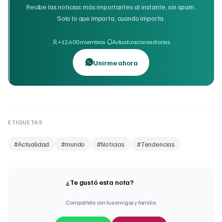
Recibe las noticias más importantes al instante, sin spam.
Solo lo que importa, cuando importa.
·
+12,400 miembros
Actualizaciones diarias
Unirme ahora
ETIQUETAS
#
Actualidad
#
mundo
#
Noticias
#
Tendencias
¿Te gustó esta nota?
Compártela con tus amigos y familia