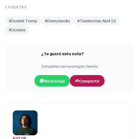
ETIQUETAS
#
Donald Trump
#
Donnylandia
#
Tendencias Abril 22
#
Ucrania
¿Te gustó esta nota?
Compártela con tus amigos y familia
WhatsApp
Compartir
AUTOR