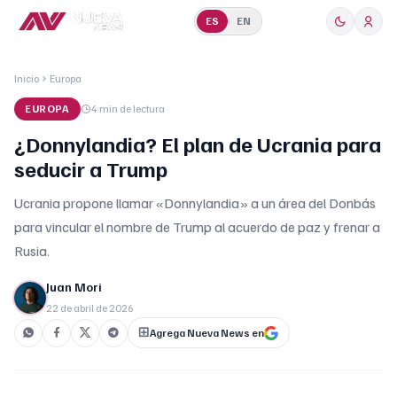
ES
EN
Inicio
Europa
EUROPA
4 min
de lectura
¿Donnylandia? El plan de Ucrania para
seducir a Trump
Ucrania propone llamar «Donnylandia» a un área del Donbás
para vincular el nombre de Trump al acuerdo de paz y frenar a
Rusia.
Juan Mori
22 de abril de 2026
Agrega Nueva News en