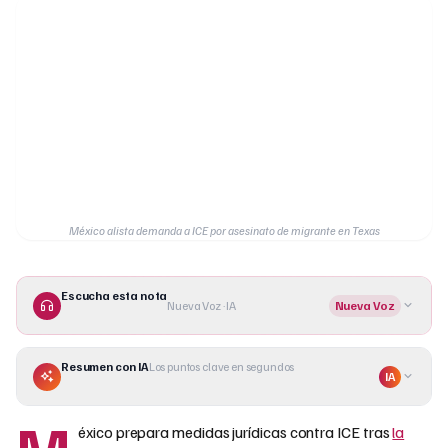
México alista demanda a ICE por asesinato de migrante en Texas
Escucha esta nota
Nueva Voz · IA
Nueva Voz
Resumen con IA
Los puntos clave en segundos
IA
M
éxico prepara medidas jurídicas contra ICE tras
la