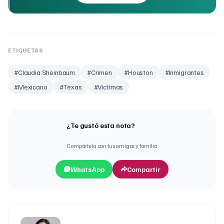
ETIQUETAS
#
Claudia Sheinbaum
#
Crimen
#
Houston
#
Inmigrantes
#
Mexicano
#
Texas
#
Victimas
¿Te gustó esta nota?
Compártela con tus amigos y familia
WhatsApp
Compartir