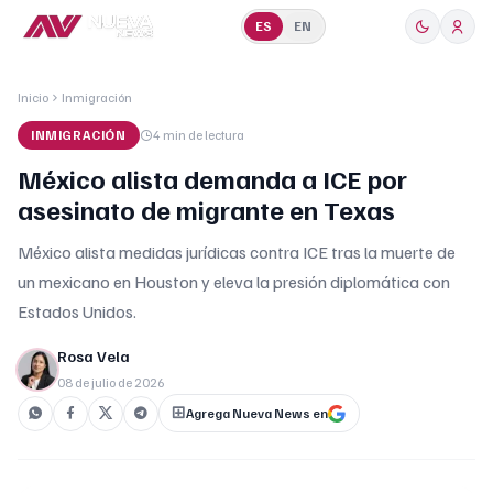
ES
EN
Inicio
Inmigración
INMIGRACIÓN
4 min
de lectura
México alista demanda a ICE por
asesinato de migrante en Texas
México alista medidas jurídicas contra ICE tras la muerte de
un mexicano en Houston y eleva la presión diplomática con
Estados Unidos.
Rosa Vela
08 de julio de 2026
Agrega Nueva News en