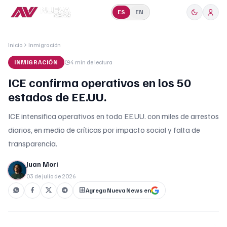
ES
EN
Inicio
Inmigración
INMIGRACIÓN
4 min
de lectura
ICE confirma operativos en los 50
estados de EE.UU.
ICE intensifica operativos en todo EE.UU. con miles de arrestos
diarios, en medio de críticas por impacto social y falta de
transparencia.
Juan Mori
03 de julio de 2026
Agrega Nueva News en