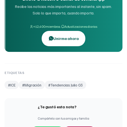
Recibe las noticias más importantes al instante, sin spam.
Solo lo que importa, cuando importa.
·
+12,400 miembros
Actualizaciones diarias
Unirme ahora
ETIQUETAS
#
ICE
#
Migración
#
Tendencias Julio 03
¿Te gustó esta nota?
Compártela con tus amigos y familia