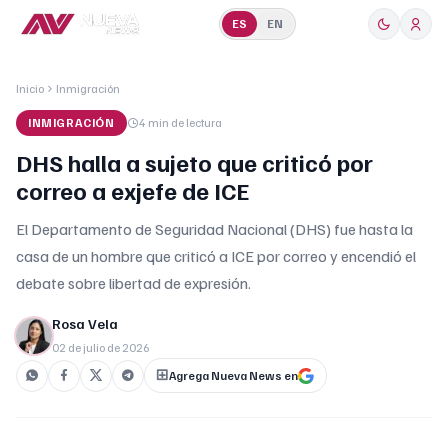
ES
EN
Inicio
Inmigración
INMIGRACIÓN
4 min
de lectura
DHS halla a sujeto que criticó por
correo a exjefe de ICE
El Departamento de Seguridad Nacional (DHS) fue hasta la
casa de un hombre que criticó a ICE por correo y encendió el
debate sobre libertad de expresión.
Rosa Vela
02 de julio de 2026
Agrega Nueva News en