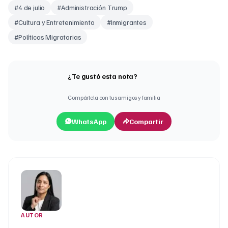
#
4 de julio
#
Administración Trump
#
Cultura y Entretenimiento
#
Inmigrantes
#
Políticas Migratorias
¿Te gustó esta nota?
Compártela con tus amigos y familia
WhatsApp
Compartir
AUTOR