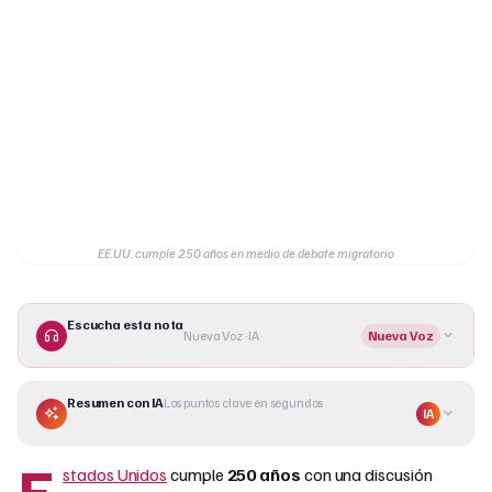
EE.UU. cumple 250 años en medio de debate migratorio
Escucha esta nota
Nueva Voz · IA
Nueva Voz
Resumen con IA
Los puntos clave en segundos
IA
E
stados Unidos
cumple
250 años
con una discusión