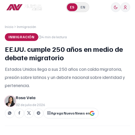
ES
EN
Inicio
Inmigración
INMIGRACIÓN
4 min
de lectura
EE.UU. cumple 250 años en medio de
debate migratorio
Estados Unidos llega a sus 250 años con caída migratoria,
presión sobre latinos y un debate nacional sobre identidad y
pertenencia.
Rosa Vela
02 de julio de 2026
Agrega Nueva News en