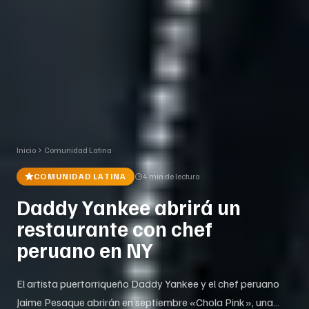
Inicio
Comunidad Latina
COMUNIDAD LATINA
4 min
de lectura
Daddy Yankee abrirá un
restaurante con chef
peruano en NY
El artista puertorriqueño Daddy Yankee y el chef peruano
Jaime Pesaque abrirán en septiembre «Chola Pink», una