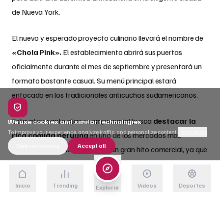
de Nueva York.
El nuevo y esperado proyecto culinario llevará el nombre de
«Chola Pink».
El establecimiento abrirá sus puertas
oficialmente durante el mes de septiembre y presentará un
formato bastante casual. Su menú principal estará
enfocado en los tradicionales anticuchos sudamericanos.
Esta interesante alianza empresarial busca
destacar la
We use cookies and similar technologies
To improve your experience, analyze traffic, and personalize content.
Learn more
rica comida peruana
en uno de los mercados más
Only necessary
Accept all
competitivos. Además, marca un gran hito comercial, ya que
Daddy Yankee sería la primera gran estrella mundial de la
música involucrada directamente en promover la comida
Inicio
Trending
Videos
Deportes
Explorar
peruana
internacionalmente
.