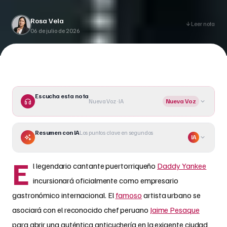
anticuchería casual en Nueva York.
Rosa Vela
Leer nota
06 de julio de 2026
Escucha esta nota
Nueva Voz · IA
Nueva Voz
Resumen con IA
Los puntos clave en segundos
IA
E
l legendario cantante puertorriqueño
Daddy Yankee
incursionará oficialmente como empresario
gastronómico internacional. El
famoso
artista urbano se
asociará con el reconocido chef peruano
Jaime Pesaque
para abrir una auténtica anticuchería en la exigente ciudad