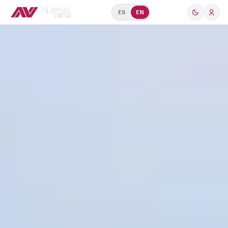
ES
EN