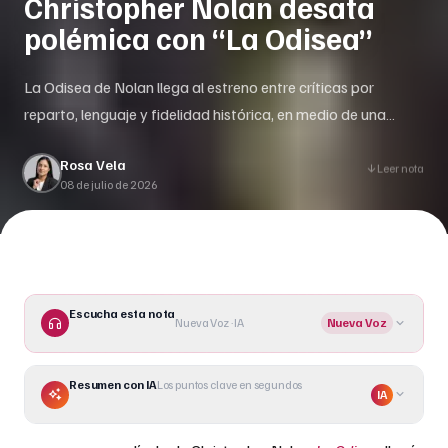
Christopher Nolan desata
polémica con “La Odisea”
La Odisea de Nolan llega al estreno entre críticas por
reparto, lenguaje y fidelidad histórica, en medio de una
fuerte guerra cultural.
Rosa Vela
Leer nota
08 de julio de 2026
Escucha esta nota
Nueva Voz · IA
Nueva Voz
Resumen con IA
Los puntos clave en segundos
IA