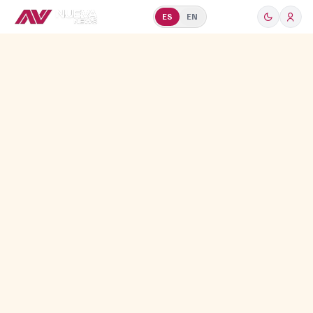
ES
EN