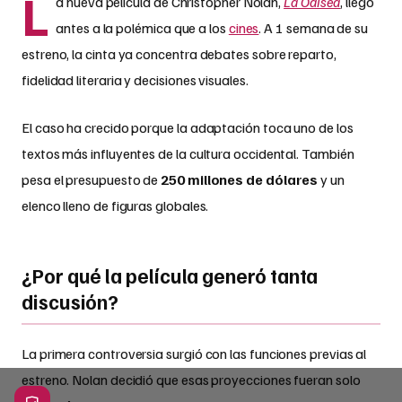
L
a nueva película de Christopher Nolan,
La Odisea
, llegó
antes a la polémica que a los
cines
. A 1 semana de su
estreno, la cinta ya concentra debates sobre reparto,
fidelidad literaria y decisiones visuales.
El caso ha crecido porque la adaptación toca uno de los
textos más influyentes de la cultura occidental. También
pesa el presupuesto de
250 millones de dólares
y un
elenco lleno de figuras globales.
¿Por qué la película generó tanta
discusión?
La primera controversia surgió con las funciones previas al
estreno. Nolan decidió que esas proyecciones fueran solo