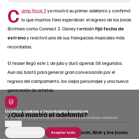
C
amp Rock 3
ya mostró su primer adelanto y confirmó
lo que muchos fans esperaban: el regreso de los Jonas
Brothers como Connect 3. Disney también
fijó fecha de
estreno
y reactivó una de sus franquicias musicales más
recordadas.
El teaser llegó este 1 de julio y duró apenas 58 segundos.
Aun así, bastó para generar gran conversación por el
regreso del campamento, los viejos personajes y una nueva
generación de artistas.
Usamos cookies y tecnologías similares
¿Qué mostró el adelanto?
Para mejorar tu experiencia, analizar el tráfico y personalizar contenido.
Saber más
Disney presentó por primera vez a
Kevin, Nick y Joe Jonas
Solo necesarias
Aceptar todo