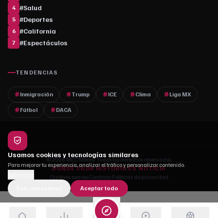
#
Salud
4
#
Deportes
5
#
California
6
#
Espectáculos
7
TENDENCIAS
Inmigración
Trump
ICE
Clima
Liga MX
Fútbol
DACA
Usamos cookies y tecnologías similares
© 2026 MLC Media. Todos los derechos reservados.
Para mejorar tu experiencia, analizar el tráfico y personalizar contenido.
DONDE CADA HISTORIA ES NOTICIA
Saber más
Quiénes somos
·
Contacto
·
Políticas de privacidad
Solo necesarias
Aceptar todo