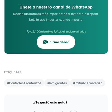
Únete a nuestro canal de WhatsApp
Recibe las noticias más importantes al instante, sin spam.
Solo lo que importa, cuando importa.
·
+12,400 miembros
Actualizaciones diarias
Unirme ahora
ETIQUETAS
#
Controles Fronterizos
#
Inmigrantes
#
Patrulla Fronteriza
¿Te gustó esta nota?