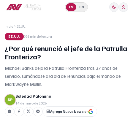
ES
EN
Inicio
EE.UU.
EE.UU.
6 min
de lectura
¿Por qué renunció el jefe de la Patrulla
Fronteriza?
Michael Banks deja la Patrulla Fronteriza tras 37 años de
servicio, sumándose a la ola de renuncias bajo el mando de
Markwayne Mullin.
Soledad Palomino
14 de mayo de 2026
Agrega Nueva News en